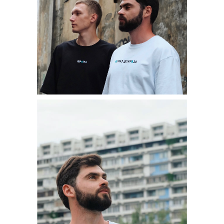
Соглашаюсь с
политикой конфиденциальности
VK
© ничего
обычного, 2026
ИП ЧАЛОВ ДАНИИЛ НИКОЛАЕВИЧ | ИНН: 774329059351 |
ОГРНИП 319774600248082
АДРЕС ДЛЯ КОРРЕСПОНДЕНЦИИ: 125047 Г.
МОСКВА А/Я 23
ТОВАРНЫЙ ЗНАК «НИЧЕГО ОБЫЧНОГО» ® 776054
ТОВАРНЫЙ ЗНАК «УСТАЛОСТЬ — ЭТО ИЛЛЮЗИЯ» ®
878624