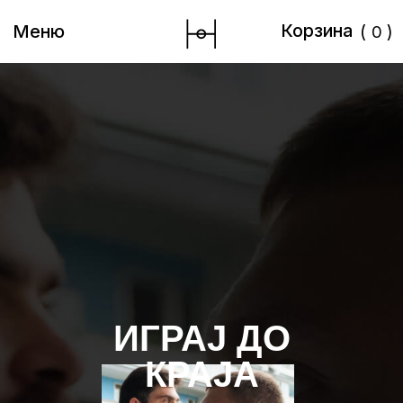
Корзина
Корзина
(
)
Меню
0
ИГРАJ ДО
КРАJА