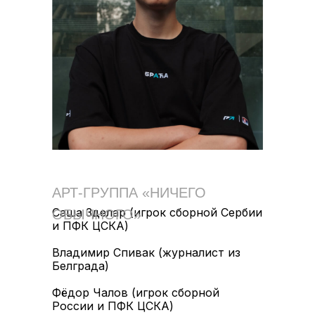
АРТ-ГРУППА «НИЧЕГО
Саша Зделар (игрок сборной Сербии
ОБЫЧНОГО»
и ПФК ЦСКА)
Владимир Спивак (журналист из
Белграда)
Фёдор Чалов (игрок сборной
России и ПФК ЦСКА)