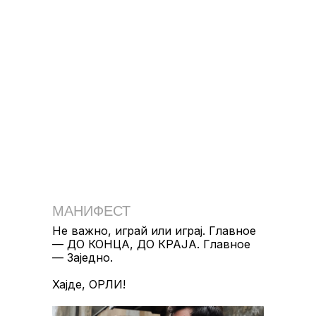
О КОМПАНИИ
КОНТАКТЫ
+7 980 089-02-15
СОТРУДНИЧЕСТВО
NICHEGOOBYCHNOGO@NICHEGOOBYCHNOGO.RU
ИНФОРМАЦИЯ
ПОЛИТИКА КОНФИДЕНЦИАЛЬНОСТИ
ПУБЛИЧНАЯ ОФЕРТА
МАНИФЕСТ
РАЗРАБОТКА САЙТА
Не важно, играй или играj. Главное
— ДО КОНЦА, ДО КРАJA. Главное
— Заједно.
ПОДПИСАТЬСЯ НА РАССЫЛКУ
Хаjде, ОРЛИ!