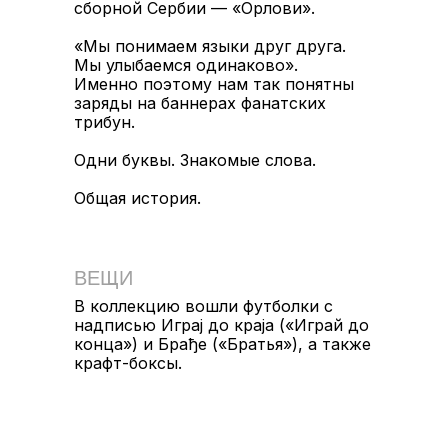
сборной Сербии — «Орлови».
«Мы понимаем языки друг друга.
Мы улыбаемся одинаково».
Именно поэтому нам так понятны
NICHEGOOBYCHNOGO@
NICHEGOOBYCHNOGO.RU
заряды на баннерах фанатских
трибун.
Одни буквы. Знакомые слова.
Общая история.
ВЕЩИ
КАТАЛОГ
ОПЛАТА И ДОСТАВКА
ВЕЩИ
ВОЗВРАТ
В коллекцию вошли футболки с
надписью Играj до краja («Играй до
конца») и Брађе («Братья»), а также
крафт-боксы.
КРЕАТИВ
АГЕНТСТВО
ПРОЕКТЫ