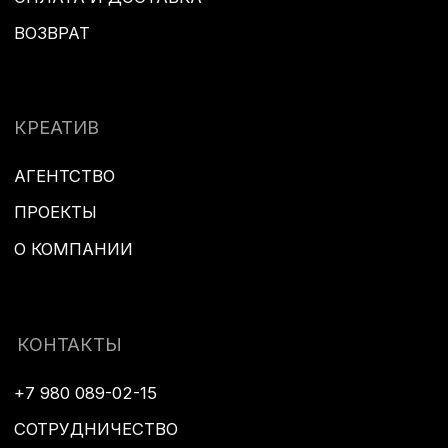
ПОДПИСАТЬСЯ НА РАССЫЛКУ
Соглашаюсь с
политикой конфиденциальности
SUBMIT
VK
© ничего
обычного, 2026
ИП ЧАЛОВ ДАНИИЛ НИКОЛАЕВИЧ | ИНН: 774329059351 |
ОГРНИП 319774600248082
АДРЕС ДЛЯ КОРРЕСПОНДЕНЦИИ: 125047 Г.
МОСКВА А/Я 23
ТОВАРНЫЙ ЗНАК «НИЧЕГО ОБЫЧНОГО» ® 776054
ТОВАРНЫЙ ЗНАК «УСТАЛОСТЬ — ЭТО ИЛЛЮЗИЯ» ®
878624