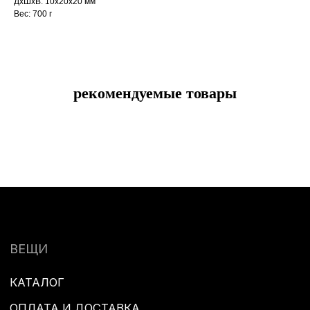
ДxШxВ: 10x20x20 мм
Вес: 700 г
КРЕАТИВ
АГЕНТСТВО
ПРОЕКТЫ
О КОМПАНИИ
рекомендуемые товары
КОНТАКТЫ
+7 980 089-02-15
СОТРУДНИЧЕСТВО
NICHEGOOBYCHNOGO@NICHEGOOBYCHNOGO.RU
ИНФОРМАЦИЯ
ПОЛИТИКА КОНФИДЕНЦИАЛЬНОСТИ
ПУБЛИЧНАЯ ОФЕРТА
РАЗРАБОТКА САЙТА