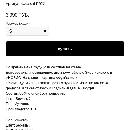
Артикул:
sweatshirt1922
3 990
РУБ.
Размер (Худи)
купить
NICHEGOOBYCHNOGO@
NICHEGOOBYCHNOGO.RU
Со временем на груди, с искусством на спине.
Бежевое худи, посвященное двойному юбилею Эль Лисицкого и
УНОВИС. На спине – картина «Футболист».
Рекомендуем использовать режим ручной стирки, не более 30
градусов, а также стирать и гладить изделие изнутри.
ВЕЩИ
Состав: 85% хлопок 15% полиэстер
Цвет: Бежевый
КАТАЛОГ
Пол: Мужчины
Производство: РФ
ОПЛАТА И ДОСТАВКА
ВОЗВРАТ
Пол: Мужской
Цвет: Бежевый